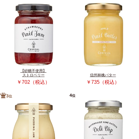
【砂糖不使用】
ストロベリー
信州林檎バター
￥702（税込）
￥735（税込）
4
位
3
位