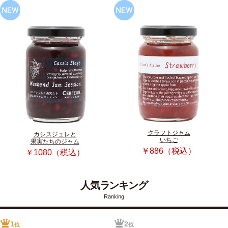
クラフトジャム
カシスジュレと
いちご
果実たちのジャム
￥886（税込）
￥1080（税込）
人気ランキング
Ranking
1
2
位
位