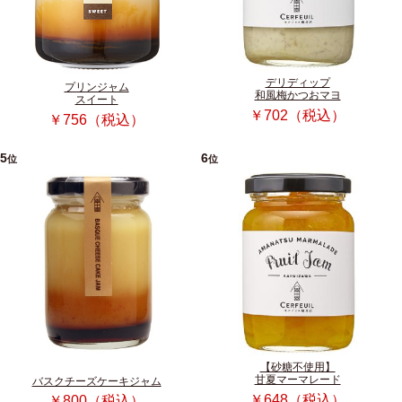
デリディップ
プリンジャム
和風梅かつおマヨ
スイート
￥702（税込）
￥756（税込）
5
6
位
位
【砂糖不使用】
甘夏マーマレード
バスクチーズケーキジャム
￥648（税込）
￥800（税込）