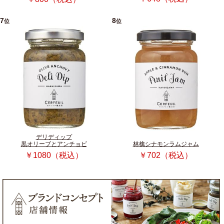
7
8
位
位
デリディップ
黒オリーブとアンチョビ
林檎シナモンラムジャム
￥1080（税込）
￥702（税込）