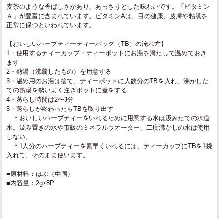
麦茶のような香ばしさがあり、あっさりとした味わいです。「ビタミン
Ａ」が豊富に含まれています。ビタミンAは、目の健康、皮膚や粘膜を
正常に保つといわれています。
【おいしいハーブティーティーバッグ（TB）の淹れ方】
1・使用するティーカップ・ティーポットにお湯を満たして温めておき
ます
2・熱湯（沸騰したもの）を用意する
3・温め用のお湯は捨て、ティーポットに人数分のTBを入れ、沸かした
ての熱湯を勢いよく注ぎポットに蓋をする
4・蒸らし時間は2〜3分
5・蒸らしが終わったらTBを取り出す
＊おいしいハーブティーをいれるために用意する水は汲みたての水道
水。汲み置きの水や市販のミネラルウオーター、二度沸かしの水は使用
しない。
＊1人分のハーブティーを素早くいれるには、ティーカップにTBを1袋
入れて、そのまま使います。
■原材料：はぶ（中国）
■内容量：2g×8P