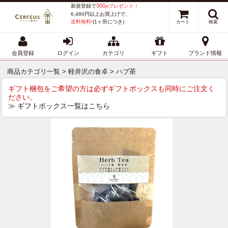
300
新規登録で
プレゼント！
pt
6,480円以上お買上げで、
送料無料!
(1ヶ所につき)
カート
検索
会員登録
ログイン
カテゴリ
ギフト
ブランド情報
商品カテゴリ一覧
>
軽井沢の食卓
> ハブ茶
ギフト梱包をご希望の方は必ずギフトボックスも同時にご注文く
ださい。
≫ ギフトボックス一覧はこちら