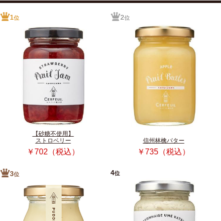
1
2
位
位
【砂糖不使用】
ストロベリー
信州林檎バター
￥702（税込）
￥735（税込）
4
位
3
位