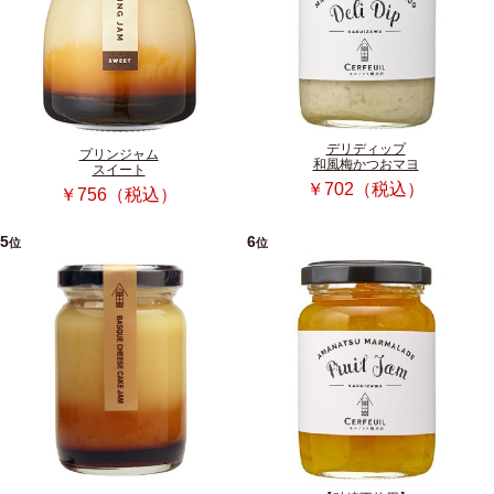
デリディップ
プリンジャム
和風梅かつおマヨ
スイート
￥702（税込）
￥756（税込）
5
6
位
位