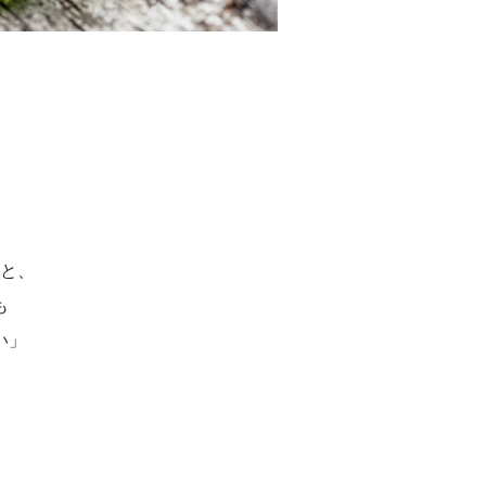
。
と、
も
い」