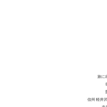
旅に
信州 軽井