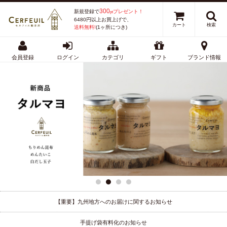
300
新規登録で
プレゼント！
pt
6480円以上お買上げで、
カート
検索
送料無料!
(1ヶ所につき)
会員登録
ログイン
カテゴリ
ギフト
ブランド情報
【重要】九州地方へのお届けに関するお知らせ
手提げ袋有料化のお知らせ