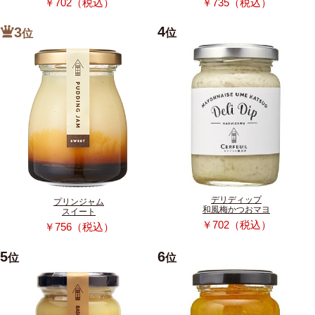
￥702（税込）
￥735（税込）
4
3
位
位
デリディップ
プリンジャム
和風梅かつおマヨ
スイート
￥702（税込）
￥756（税込）
5
6
位
位