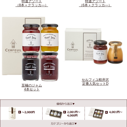
特選アソート
特選アソート
（8本＋クラッカ―）
（6本＋クラッカ―）
セルフィユ軽井沢
定番人気セットD
至極のジャム
4本セット