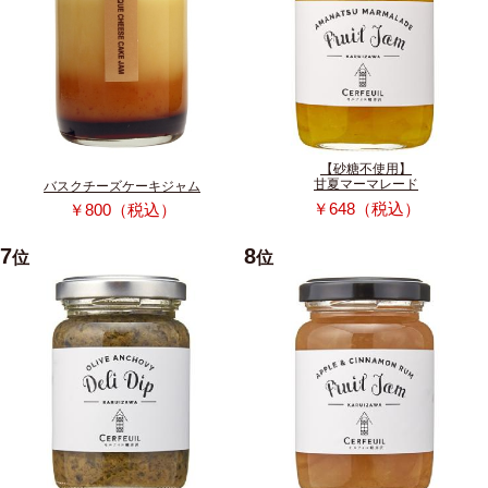
【砂糖不使用】
甘夏マーマレード
バスクチーズケーキジャム
￥648（税込）
￥800（税込）
7
8
位
位