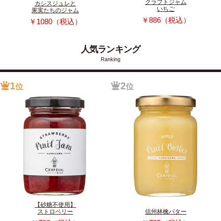
クラフトジャム
カシスジュレと
いちご
果実たちのジャム
￥886（税込）
￥1080（税込）
人気ランキング
Ranking
1
2
位
位
【砂糖不使用】
ストロベリー
信州林檎バター