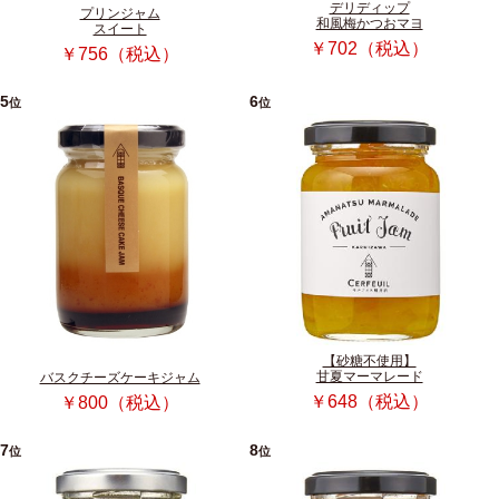
デリディップ
プリンジャム
和風梅かつおマヨ
スイート
￥702（税込）
￥756（税込）
5
6
位
位
【砂糖不使用】
甘夏マーマレード
バスクチーズケーキジャム
￥648（税込）
￥800（税込）
7
8
位
位