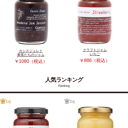
クラフトジャム
カシスジュレと
いちご
果実たちのジャム
￥886（税込）
￥1080（税込）
人気ランキング
Ranking
1
2
位
位