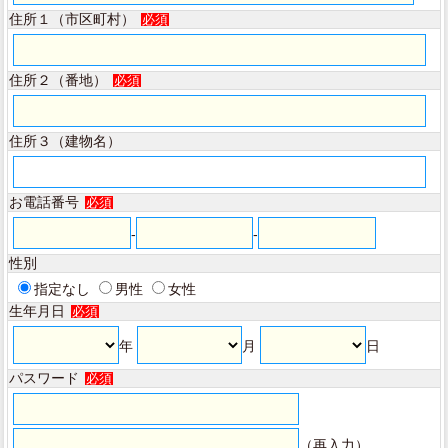
住所１（市区町村）
必須
住所２（番地）
必須
住所３（建物名）
お電話番号
必須
-
-
性別
指定なし
男性
女性
生年月日
必須
年
月
日
パスワード
必須
（再入力）