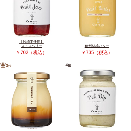
【砂糖不使用】
ストロベリー
信州林檎バター
￥702（税込）
￥735（税込）
4
位
3
位