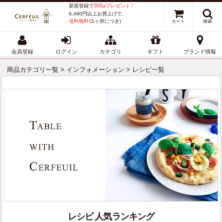
300
新規登録で
プレゼント！
pt
6,480円以上お買上げで、
送料無料!
(1ヶ所につき)
カート
検索
会員登録
ログイン
カテゴリ
ギフト
ブランド情報
商品カテゴリ一覧
>
インフォメーション
> レシピ一覧
レシピ 人気ランキング