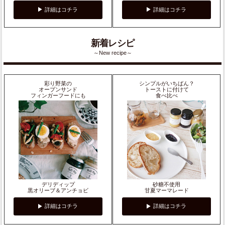
詳細はコチラ
詳細はコチラ
新着レシピ
～New recipe～
彩り野菜の
シンプルがいちばん？
オープンサンド
トーストに付けて
フィンガーフードにも
食べ比べ
デリディップ
砂糖不使用
黒オリーブ＆アンチョビ
甘夏マーマレード
詳細はコチラ
詳細はコチラ