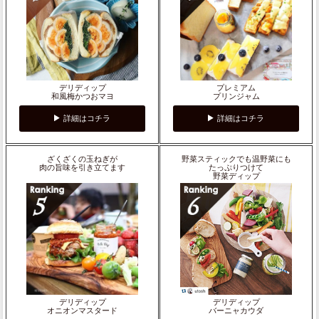
デリディップ
プレミアム
和風梅かつおマヨ
プリンジャム
詳細はコチラ
詳細はコチラ
ざくざくの玉ねぎが
野菜スティックでも温野菜にも
肉の旨味を引き立てます
たっぷりつけて
野菜ディップ
デリディップ
デリディップ
オニオンマスタード
バーニャカウダ