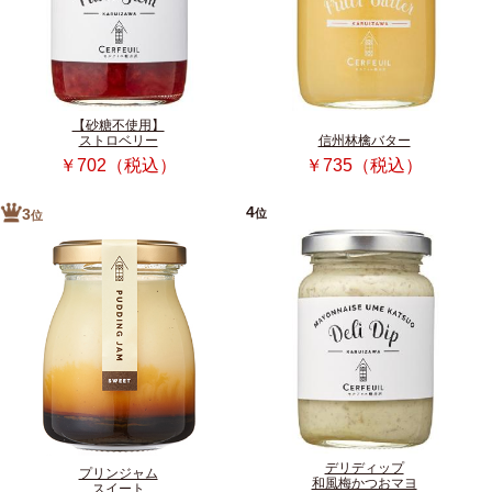
【砂糖不使用】
ストロベリー
信州林檎バター
￥702（税込）
￥735（税込）
4
位
3
位
デリディップ
プリンジャム
和風梅かつおマヨ
スイート