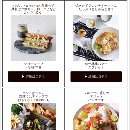
バジルマヨをたっぷり塗って
焼きたてフレンチトーストに
具材はアボカド、卵、エビなど
たっぷりとしみ込ませて
なんでもOK！
デリディップ
信州林檎バター
バジルマヨ
スプレット
詳細はコチラ
詳細はコチラ
パンにはジャム
フルーツ山盛りの
野菜にはディップで
デザート
おもてなしの前菜にも
パンケーキ