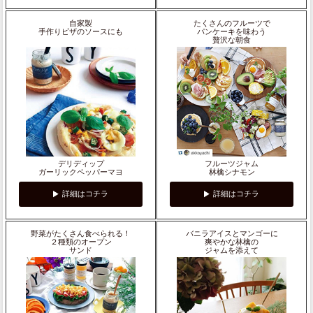
自家製
たくさんのフルーツで
手作りピザのソースにも
パンケーキを味わう
贅沢な朝食
デリディップ
フルーツジャム
ガーリックペッパーマヨ
林檎シナモン
詳細はコチラ
詳細はコチラ
野菜がたくさん食べられる！
バニラアイスとマンゴーに
２種類のオープン
爽やかな林檎の
サンド
ジャムを添えて