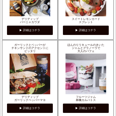
デリディップ
スイートレモンカード
バーニャカウダ
スプレット
詳細はコチラ
詳細はコチラ
ガーリックとペッパーが
ほんのりリキュールのきいた
チキンサンドのアクセントに
ジャムとグラノーラで
ピッタリ
大人のパフェ
デリディップ
フルーツジャム
ガーリックペッパーマヨ
林檎カルバトス
詳細はコチラ
詳細はコチラ