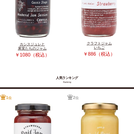
クラフトジャム
カシスジュレと
いちご
果実たちのジャム
￥886（税込）
￥1080（税込）
人気ランキング
Ranking
1
2
位
位