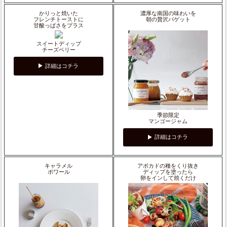
かりっと焼いた
濃厚な南国の味わいを
フレンチトーストに
朝の贅沢バゲット
甘酸っぱさをプラス
スイートディップ
チーズベリー
詳細はコチラ
季節限定
マンゴージャム
詳細はコチラ
キャラメル
アボカドの種をくり抜き
ポワール
ディップを塗ったら
卵をインして焼くだけ