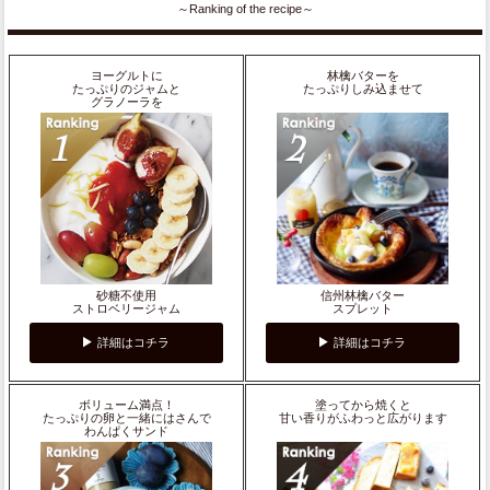
～Ranking of the recipe～
ヨーグルトに
林檎バターを
たっぷりのジャムと
たっぷりしみ込ませて
グラノーラを
砂糖不使用
信州林檎バター
ストロベリージャム
スプレット
詳細はコチラ
詳細はコチラ
ボリューム満点！
塗ってから焼くと
たっぷりの卵と一緒にはさんで
甘い香りがふわっと広がります
わんぱくサンド