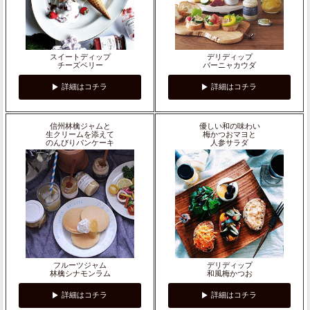
スイートディップ
デリディップ
チーズベリー
バーニャカウダ
詳細はコチラ
詳細はコチラ
信州林檎ジャムと
優しい和の味わい
生クリームを添えて
梅かつおマヨと
のんびりパンケーキ
人参サラダ
フルーツジャム
デリディップ
林檎シナモンラム
和風梅かつお
詳細はコチラ
詳細はコチラ