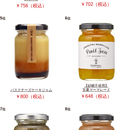
￥702（税込）
￥756（税込）
5
6
位
位
【砂糖不使用】
甘夏マーマレード
バスクチーズケーキジャム
￥648（税込）
￥800（税込）
7
8
位
位