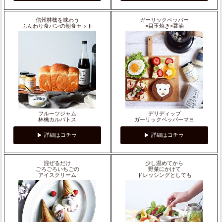
信州林檎を味わう
ガーリックペッパー
ふんわり食パンの朝食セット
×目玉焼き×醤油
フルーツジャム
デリディップ
林檎カルバトス
ガーリックペッパーマヨ
詳細はコチラ
詳細はコチラ
混ぜるだけ
少し温めてから
ごろごろいちごの
野菜にかけて
アイスクリーム
ドレッシングとしても