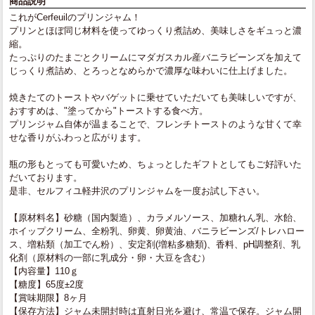
商品説明
これがCerfeuilのプリンジャム！
プリンとほぼ同じ材料を使ってゆっくり煮詰め、美味しさをギュっと濃
縮。
たっぷりのたまごとクリームにマダガスカル産バニラビーンズを加えて
じっくり煮詰め、とろっとなめらかで濃厚な味わいに仕上げました。
焼きたてのトーストやバゲットに乗せていただいても美味しいですが、
おすすめは、"塗ってから"トーストする食べ方。
プリンジャム自体が温まることで、フレンチトーストのような甘くて幸
せな香りがふわっと広がります。
瓶の形もとっても可愛いため、ちょっとしたギフトとしてもご好評いた
だいております。
是非、セルフィユ軽井沢のプリンジャムを一度お試し下さい。
【原材料名】砂糖（国内製造）、カラメルソース、加糖れん乳、水飴、
ホイップクリーム、全粉乳、卵黄、卵黄油、バニラビーンズ/トレハロー
ス、増粘類（加工でん粉）、安定剤(増粘多糖類)、香料、pH調整剤、乳
化剤（原材料の一部に乳成分・卵・大豆を含む）
【内容量】110ｇ
【糖度】65度±2度
【賞味期限】8ヶ月
【保存方法】ジャム未開封時は直射日光を避け、常温で保存。ジャム開