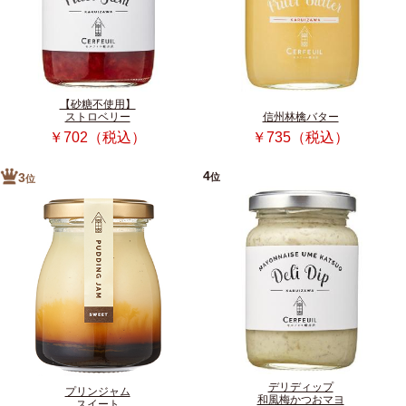
【砂糖不使用】
ストロベリー
信州林檎バター
￥702（税込）
￥735（税込）
4
位
3
位
デリディップ
プリンジャム
和風梅かつおマヨ
スイート