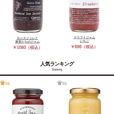
クラフトジャム
カシスジュレと
いちご
果実たちのジャム
￥886（税込）
￥1080（税込）
人気ランキング
Ranking
1
2
位
位