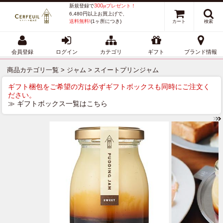
300
新規登録で
プレゼント！
pt
6,480円以上お買上げで、
送料無料!
(1ヶ所につき)
カート
検索
会員登録
ログイン
カテゴリ
ギフト
ブランド情報
商品カテゴリ一覧
>
ジャム
> スイートプリンジャム
ギフト梱包をご希望の方は必ずギフトボックスも同時にご注文く
ださい。
≫ ギフトボックス一覧はこちら