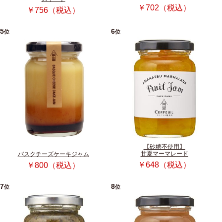
￥702（税込）
￥756（税込）
5
6
位
位
【砂糖不使用】
甘夏マーマレード
バスクチーズケーキジャム
￥648（税込）
￥800（税込）
7
8
位
位