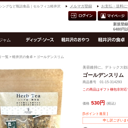
シングなど瓶詰食品｜セルフィユ軽井沢
メルマガ登録
お支払・送料に
新規登録
6480
リ一覧
>
軽井沢の食卓
> ゴールデンスリム
美容維持に。デトックス効
ゴールデンスリム
商品番号 01-15-314293
この商品はギフト梱包非対応
530円
価格
(税込)
[5ポイント進呈 ]
申し訳ございま