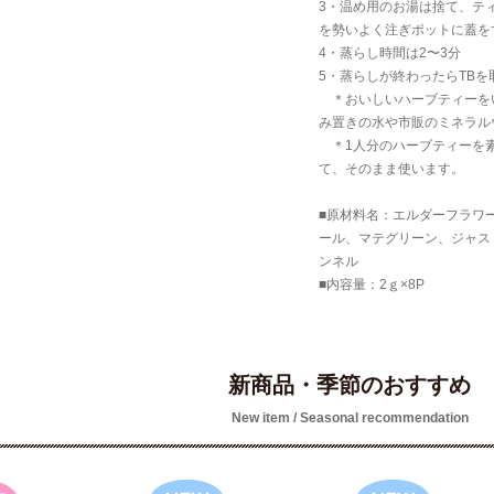
3・温め用のお湯は捨て、テ
を勢いよく注ぎポットに蓋を
4・蒸らし時間は2〜3分
5・蒸らしが終わったらTBを
＊おいしいハーブティーを
み置きの水や市販のミネラル
＊1人分のハーブティーを素
て、そのまま使います。
■原材料名：エルダーフラワ
ール、マテグリーン、ジャス
ンネル
■内容量：2ｇ×8P