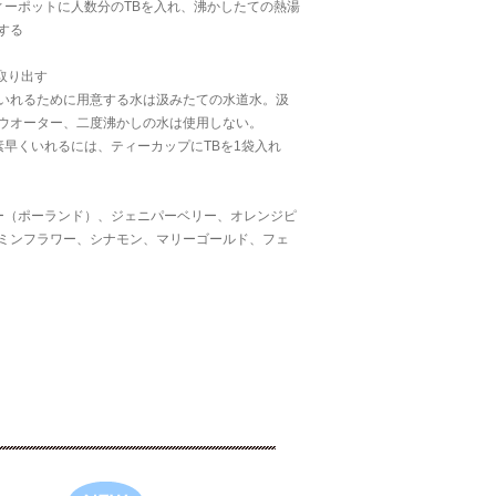
ィーポットに人数分のTBを入れ、沸かしたての熱湯
する
取り出す
いれるために用意する水は汲みたての水道水。汲
ウオーター、二度沸かしの水は使用しない。
早くいれるには、ティーカップにTBを1袋入れ
ー（ポーランド）、ジェニパーベリー、オレンジピ
ミンフラワー、シナモン、マリーゴールド、フェ