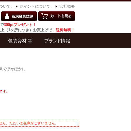
ついて
ポイントについて
会社概要
で
300ptプレゼント！
円以上（1ヶ所につき）お買上げで、
送料無料！
果でぽかぽかに
です。
せん、ただいま在庫がございません。