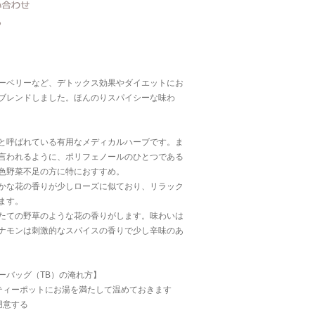
ーベリーなど、デトックス効果やダイエットにお
ブレンドしました。ほんのりスパイシーな味わ
と呼ばれている有用なメディカルハーブです。ま
言われるように、ポリフェノールのひとつである
色野菜不足の方に特におすすめ。
かな花の香りが少しローズに似ており、リラック
ます。
たての野草のような花の香りがします。味わいは
ナモンは刺激的なスパイスの香りで少し辛味のあ
ーバッグ（TB）の淹れ方】
ティーポットにお湯を満たして温めておきます
用意する