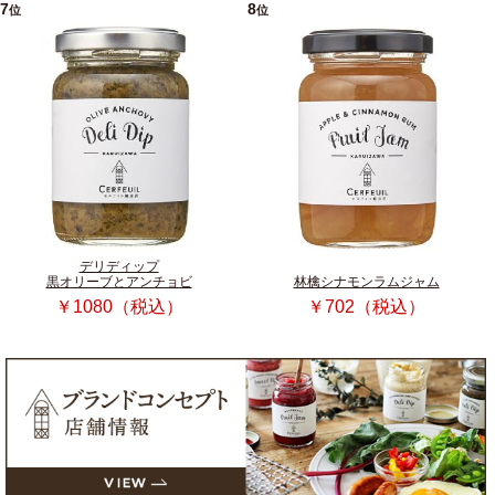
7
8
位
位
デリディップ
黒オリーブとアンチョビ
林檎シナモンラムジャム
￥1080（税込）
￥702（税込）