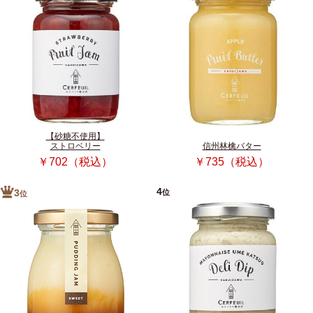
【砂糖不使用】
ストロベリー
信州林檎バター
￥702（税込）
￥735（税込）
4
位
3
位