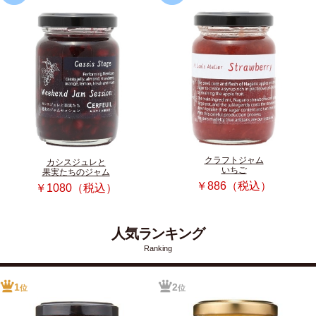
クラフトジャム
カシスジュレと
いちご
果実たちのジャム
￥886（税込）
￥1080（税込）
人気ランキング
Ranking
1
2
位
位