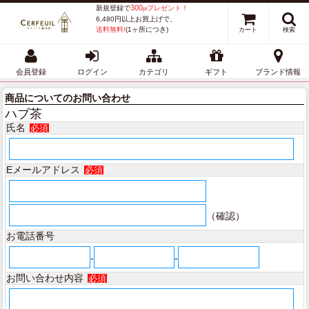
300
新規登録で
プレゼント！
pt
6,480円以上お買上げで、
送料無料!
(1ヶ所につき)
カート
検索
会員登録
ログイン
カテゴリ
ギフト
ブランド情報
商品についてのお問い合わせ
ハブ茶
氏名
必須
Eメールアドレス
必須
（確認）
お電話番号
-
-
お問い合わせ内容
必須