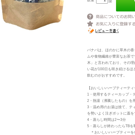
数量
バナバは、ほのかに草木の香
ムや食物繊維が豊富なお茶で
木」と言われており、その理
い花が100日も咲き続ける
飲むのがおすすめです。
【おいしいハーブティーティ
1・使用するティーカップ・
2・熱湯（沸騰したもの）を
3・温め用のお湯は捨て、テ
を勢いよく注ぎポットに蓋を
4・蒸らし時間は2〜3分
5・蒸らしが終わったらTBを
＊おいしいハーブティーを