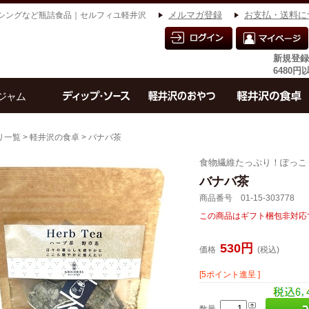
シングなど瓶詰食品｜セルフィユ軽井沢
メルマガ登録
お支払・送料に
新規登録
6480
リ一覧
>
軽井沢の食卓
> バナバ茶
食物繊維たっぷり！ぽっこ
バナバ茶
商品番号 01-15-303778
この商品はギフト梱包非対応
530円
価格
(税込)
[5ポイント進呈 ]