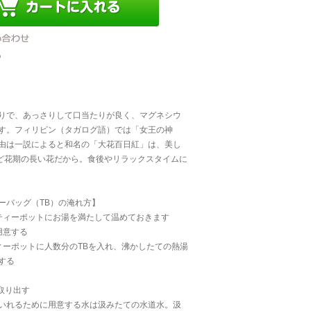
りで、あっさりして口当たりが良く、マグネシウ
す。フィリピン（タガログ語）では「女王の神
由は一説によると和名の「大花百日紅」は、美し
ほど花期の長い花だから。食後やリラックスタイムに
ーバッグ（TB）の淹れ方】
ティーポットにお湯を満たして温めておきます
用意する
ィーポットに人数分のTBを入れ、沸かしたての熱湯
する
取り出す
いれるために用意する水は汲みたての水道水。汲