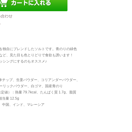
を独自にブレンドしたソルトです。青のりの緑色
色など、見た目も色とりどりで食欲も誘います！
ッシングにするのもオススメ♪
人参チップ、生姜パウダー、コリアンダーパウダー、
ーリックパウダー、白ゴマ、国産青のり
値）：熱量 79.7kcal、たんぱく質 1.7g、脂質
当量 12.5g
本、中国、インド、マレーシア