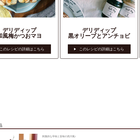
品
刺激的な辛味と旨味の四川風♪