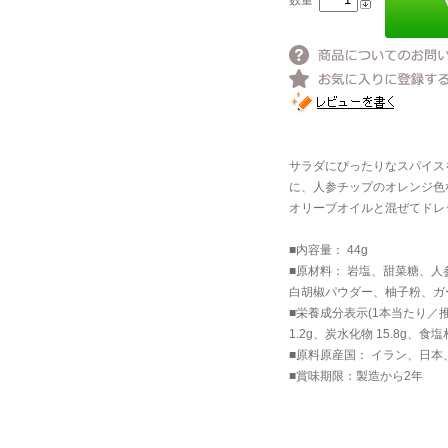
数量
サラダにぴったりなスパイス
に、人参チップのオレンジ
オリーブオイルと混ぜてドレ
■内容量： 44g
■原材料： 岩塩、甜菜糖、
白胡椒パウダー、柚子粉、ガ
■栄養成分表示(1本当たり／推定
1.2g、炭水化物 15.8g、食塩相
■原料原産国： イラン、日
■賞味期限：製造から2年