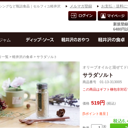
シングなど瓶詰食品｜セルフィユ軽井沢
メルマガ登録
お支払・送料に
新規登録
6480
リ一覧
>
軽井沢の食卓
> サラダソルト
オリーブオイルと混ぜてド
サラダソルト
商品番号 01-13-313005
この商品はギフト梱包非対応
519円
価格
(税込)
[5ポイント進呈 ]