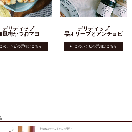
品
刺激的な辛味と旨味の四川風♪