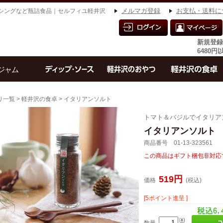
シングなど瓶詰食品｜セルフィユ軽井沢
メルマガ登録
お支払・送料に
新規登録
6480
リ一覧
>
軽井沢の食卓
> イタリアンソルト
トマト＆バジルでイタリア
イタリアンソルト
商品番号 01-13-323561
この商品はギフト梱包非対応
519円
価格
(税込)
[5ポイント進呈 ]