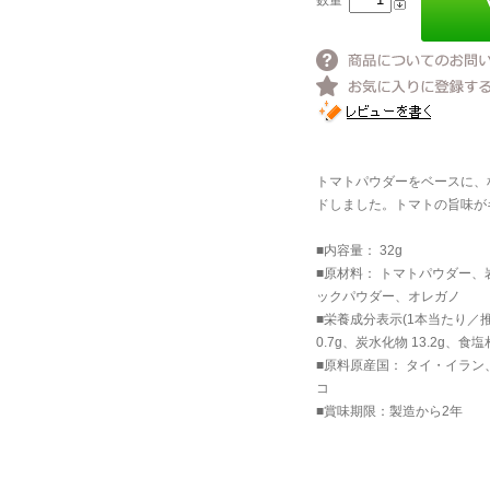
数量
トマトパウダーをベースに、
ドしました。トマトの旨味が
■内容量： 32g
■原材料： トマトパウダー
ックパウダー、オレガノ
■栄養成分表示(1本当たり／推定
0.7g、炭水化物 13.2g、食塩相
■原料原産国： タイ・イラ
コ
■賞味期限：製造から2年