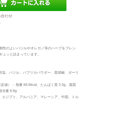
相性のよいバジルやオレガノ等のハーブをブレン
ギュッと詰まっています。
、岩塩、バジル、パプリカパウダー、黒胡椒、ガーリ
値）： 熱量 66.6kcal、たんぱく質 3.3g、脂質
当量 9.9g
ン、エジプト、アルバニア、マレーシア、中国、トル