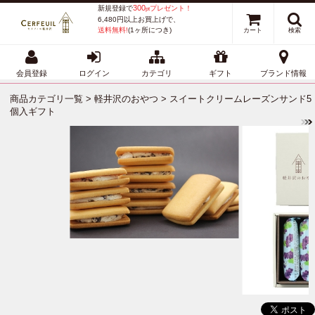
300
新規登録で
プレゼント！
pt
6,480円以上お買上げで、
送料無料!
(1ヶ所につき)
カート
検索
会員登録
ログイン
カテゴリ
ギフト
ブランド情報
商品カテゴリ一覧
>
軽井沢のおやつ
> スイートクリームレーズンサンド5
個入ギフト