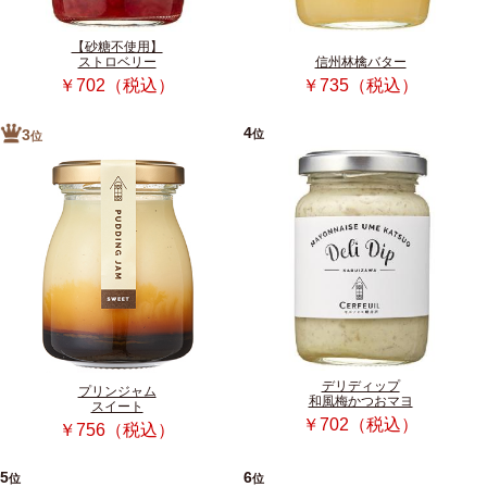
【砂糖不使用】
ストロベリー
信州林檎バター
￥702（税込）
￥735（税込）
4
位
3
位
デリディップ
プリンジャム
和風梅かつおマヨ
スイート
￥702（税込）
￥756（税込）
5
6
位
位