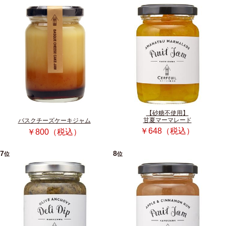
【砂糖不使用】
甘夏マーマレード
バスクチーズケーキジャム
￥648（税込）
￥800（税込）
7
8
位
位