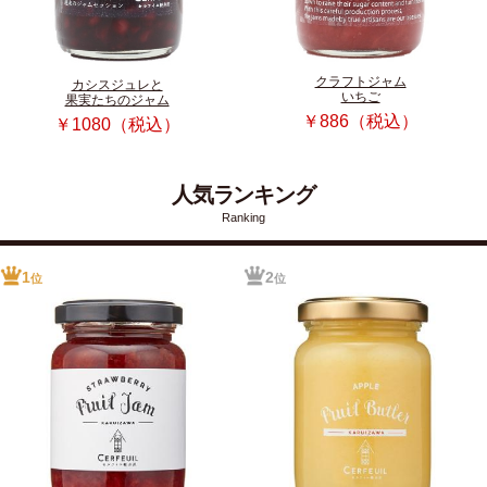
クラフトジャム
カシスジュレと
いちご
果実たちのジャム
￥886（税込）
￥1080（税込）
人気ランキング
Ranking
1
2
位
位