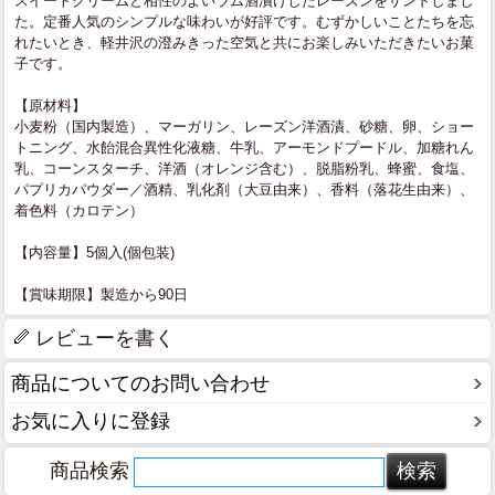
スイートクリームと相性のよいラム酒漬けしたレーズンをサンドしまし
た。定番人気のシンプルな味わいが好評です。むずかしいことたちを忘
れたいとき、軽井沢の澄みきった空気と共にお楽しみいただきたいお菓
子です。
【原材料】
小麦粉（国内製造）、マーガリン、レーズン洋酒漬、砂糖、卵、ショー
トニング、水飴混合異性化液糖、牛乳、アーモンドプードル、加糖れん
乳、コーンスターチ、洋酒（オレンジ含む）、脱脂粉乳、蜂蜜、食塩、
パプリカパウダー／酒精、乳化剤（大豆由来）、香料（落花生由来）、
着色料（カロテン）
【内容量】5個入(個包装)
【賞味期限】製造から90日
レビューを書く
商品についてのお問い合わせ
お気に入りに登録
商品検索