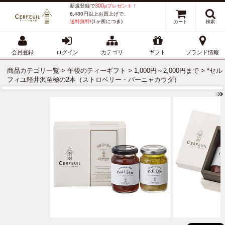
300
新規登録で
プレゼント！
pt
6,480円以上お買上げで、
送料無料!
(1ヶ所につき)
カート
検索
会員登録
ログイン
カテゴリ
ギフト
ブランド情報
商品カテゴリ一覧
>
午後のティーギフト
>
1,000円～2,000円まで
> *セル
フィユ軽井沢至極の2本（ストロベリー・バーニャカウダ）