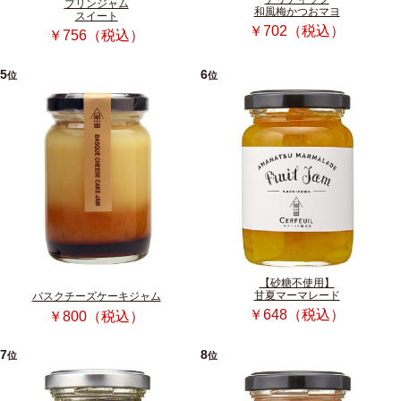
プリンジャム
和風梅かつおマヨ
スイート
￥702（税込）
￥756（税込）
5
6
位
位
【砂糖不使用】
甘夏マーマレード
バスクチーズケーキジャム
￥648（税込）
￥800（税込）
7
8
位
位