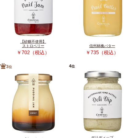
【砂糖不使用】
ストロベリー
信州林檎バター
￥702（税込）
￥735（税込）
4
位
3
位
デリディップ