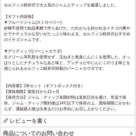
セルフィユ軽井沢で大人気のジャムとディップを厳選しました。
【ギフト内容物】
▼フルーツジャム(ストロベリー)
砂糖不使用で結晶果糖で作りあげた、だれからも好かれるイチゴの爽や
かでナチュラルな甘いがたっぷり味わえる、セルフィユ軽井沢おすすめ
のイチゴジャムです。
▼デリディップ(バーニャカウダ)
生クリーム等乳類を使用せず、玉ねぎと無臭にんにくを使用した、さっ
ぱりとしたナチュラルなあと味と、アンチョビやにんにくのうま味とを
感じられるセルフィユ軽井沢特製のバーニャカウダです。
【内容量】2本セット（ギフトボックス付き）
【賞味期限】製造日から12ヶ月
【保存方法】ジャム・ディップ未開封時は直射日光を避け、常温で保
存。ジャム・ディップ開封後は14℃以下で保存の上、賞味期限にかかわ
らず、通販購入後は出来るだけお早めにお召し上がりください。
レビューを書く
商品についてのお問い合わせ