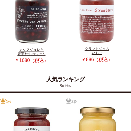
クラフトジャム
カシスジュレと
いちご
果実たちのジャム
￥886（税込）
￥1080（税込）
人気ランキング
Ranking
1
2
位
位