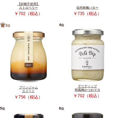
【砂糖不使用】
ストロベリー
信州林檎バター
￥702（税込）
￥735（税込）
4
位
3
位
デリディップ
プリンジャム
和風梅かつおマヨ
スイート
￥702（税込）
￥756（税込）
5
6
位
位