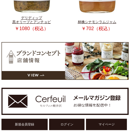
デリディップ
黒オリーブとアンチョビ
林檎シナモンラムジャム
￥1080（税込）
￥702（税込）
新規会員登録
ログイン
マイページ