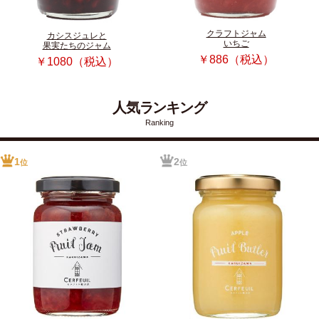
クラフトジャム
カシスジュレと
いちご
果実たちのジャム
￥886（税込）
￥1080（税込）
人気ランキング
Ranking
1
2
位
位