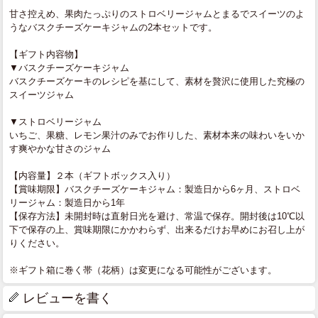
甘さ控えめ、果肉たっぷりのストロベリージャムとまるでスイーツのよ
うなバスクチーズケーキジャムの2本セットです。
【ギフト内容物】
▼バスクチーズケーキジャム
バスクチーズケーキのレシピを基にして、素材を贅沢に使用した究極の
スイーツジャム
▼ストロベリージャム
いちご、果糖、レモン果汁のみでお作りした、素材本来の味わいをいか
す爽やかな甘さのジャム
【内容量】２本（ギフトボックス入り）
【賞味期限】バスクチーズケーキジャム：製造日から6ヶ月、ストロベ
リージャム：製造日から1年
【保存方法】未開封時は直射日光を避け、常温で保存。開封後は10℃以
下で保存の上、賞味期限にかかわらず、出来るだけお早めにお召し上が
りください。
※ギフト箱に巻く帯（花柄）は変更になる可能性がございます。
レビューを書く