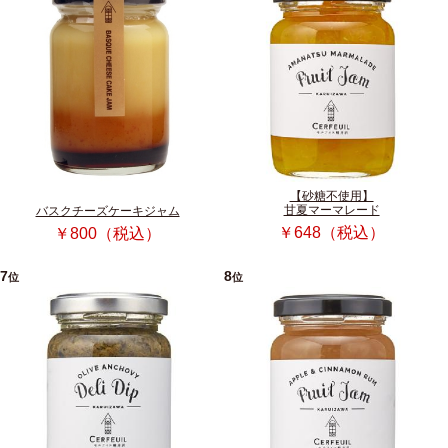
【砂糖不使用】
甘夏マーマレード
バスクチーズケーキジャム
￥648（税込）
￥800（税込）
7
8
位
位