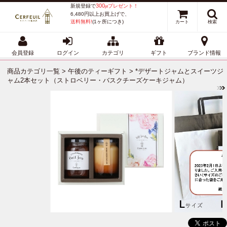
300
新規登録で
プレゼント！
pt
6,480円以上お買上げで、
送料無料!
(1ヶ所につき)
カート
検索
会員登録
ログイン
カテゴリ
ギフト
ブランド情報
商品カテゴリ一覧
>
午後のティーギフト
> *デザートジャムとスイーツジ
ャム2本セット（ストロベリー・バスクチーズケーキジャム）