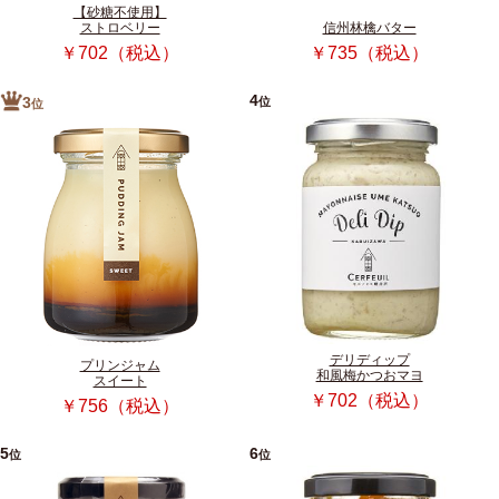
【砂糖不使用】
ストロベリー
信州林檎バター
￥702（税込）
￥735（税込）
4
位
3
位
デリディップ
プリンジャム
和風梅かつおマヨ
スイート
￥702（税込）
￥756（税込）
5
6
位
位