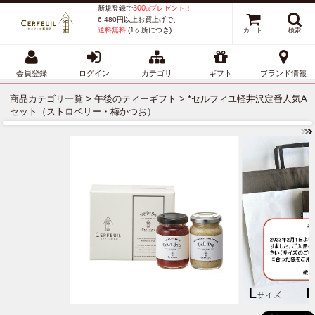
300
新規登録で
プレゼント！
pt
6,480円以上お買上げで、
送料無料!
(1ヶ所につき)
カート
検索
会員登録
ログイン
カテゴリ
ギフト
ブランド情報
商品カテゴリ一覧
>
午後のティーギフト
> *セルフィユ軽井沢定番人気A
セット（ストロベリー・梅かつお）