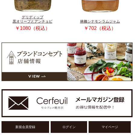
デリディップ
黒オリーブとアンチョビ
林檎シナモンラムジャム
￥1080（税込）
￥702（税込）
新規会員登録
ログイン
マイページ