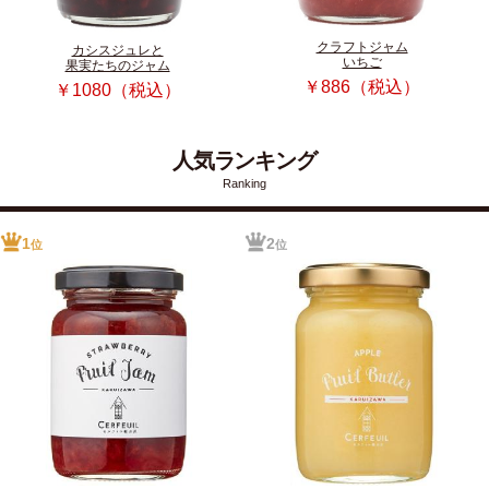
クラフトジャム
カシスジュレと
いちご
果実たちのジャム
￥886（税込）
￥1080（税込）
人気ランキング
Ranking
1
2
位
位