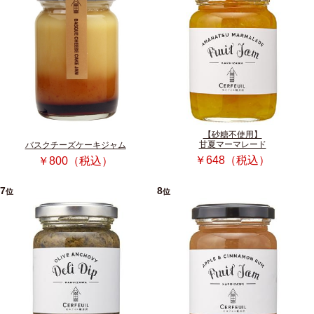
【砂糖不使用】
甘夏マーマレード
バスクチーズケーキジャム
￥648（税込）
￥800（税込）
7
8
位
位