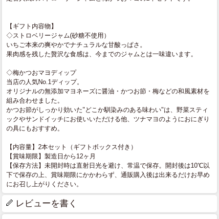
【ギフト内容物】
◇ストロベリージャム(砂糖不使用）
いちご本来の爽やかでナチュラルな甘酸っぱさ。
果肉感を残した贅沢な食感は、今までのジャムとは一味違います。
◇梅かつおマヨディップ
当店の人気No.1ディップ。
オリジナルの無添加マヨネーズに醤油・かつお節・梅などの和風素材を
組み合わせました。
かつお節がしっかり効いた"どこか馴染みのある味わい"は、野菜スティ
ックやサンドイッチにお使いいただける他、ツナマヨのようにおにぎり
の具にもおすすめ。
【内容量】2本セット（ギフトボックス付き）
【賞味期限】製造日から12ヶ月
【保存方法】未開封時は直射日光を避け、常温で保存。開封後は10℃以
下で保存の上、賞味期限にかかわらず、通販購入後は出来るだけお早め
にお召し上がりください。
レビューを書く