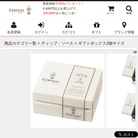
300
新規登録で
プレゼント！
pt
6,480円以上お買上げで、
送料無料!
(1ヶ所につき)
カート
検索
会員登録
ログイン
カテゴリ
ギフト
ブランド情報
商品カテゴリ一覧
>
ディップ・ソース
> ギフトボックス2個サイズ