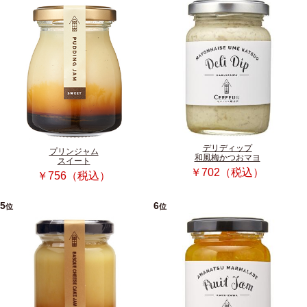
デリディップ
プリンジャム
和風梅かつおマヨ
スイート
￥702（税込）
￥756（税込）
5
6
位
位