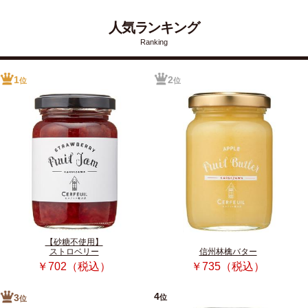
人気ランキング
Ranking
1
2
位
位
【砂糖不使用】
ストロベリー
信州林檎バター
￥702（税込）
￥735（税込）
4
位
3
位