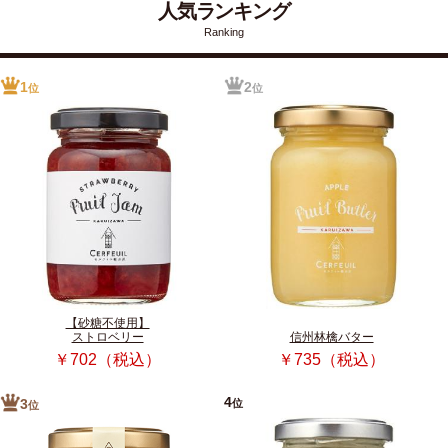
人気ランキング
Ranking
1
2
位
位
【砂糖不使用】
ストロベリー
信州林檎バター
￥702（税込）
￥735（税込）
4
位
3
位