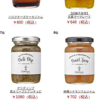
【砂糖不使用】
甘夏マーマレード
バスクチーズケーキジャム
￥648（税込）
￥800（税込）
7
8
位
位
デリディップ
黒オリーブとアンチョビ
林檎シナモンラムジャム
￥1080（税込）
￥702（税込）