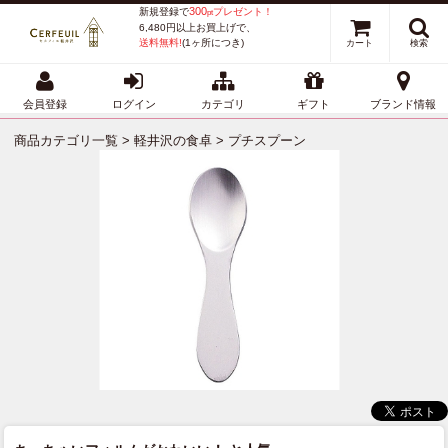
300
新規登録で
プレゼント！
pt
6,480円以上お買上げで、
送料無料!
(1ヶ所につき)
カート
検索
会員登録
ログイン
カテゴリ
ギフト
ブランド情報
商品カテゴリ一覧
>
軽井沢の食卓
> プチスプーン