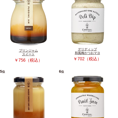
デリディップ
プリンジャム
和風梅かつおマヨ
スイート
￥702（税込）
￥756（税込）
5
6
位
位