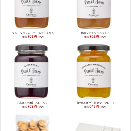
フルーツジャム アールグレイ紅茶
林檎シナモンラムジャム
702円
702円
価格
(税込)
価格
(税込)
【砂糖不使用】ブルーベリー
【砂糖不使用】甘夏マーマレード
702円
648円
価格
(税込)
価格
(税込)