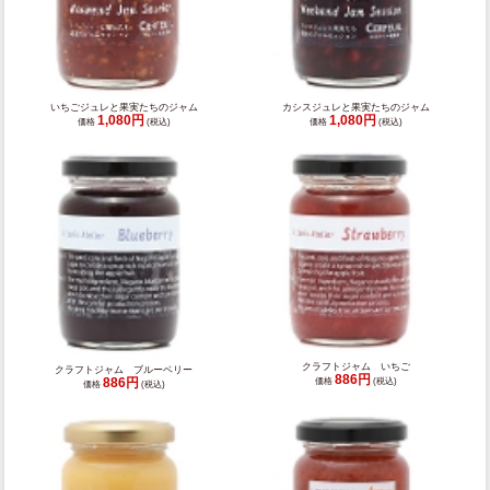
いちごジュレと果実たちのジャム
カシスジュレと果実たちのジャム
1,080円
1,080円
価格
(税込)
価格
(税込)
クラフトジャム いちご
クラフトジャム ブルーベリー
886円
886円
価格
(税込)
価格
(税込)