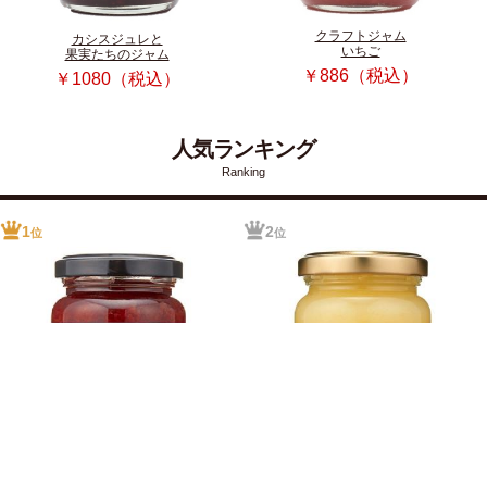
クラフトジャム
カシスジュレと
いちご
果実たちのジャム
￥886（税込）
￥1080（税込）
人気ランキング
Ranking
1
2
位
位