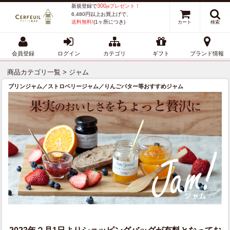
300
新規登録で
プレゼント！
pt
6,480円以上お買上げで、
送料無料!
(1ヶ所につき)
カート
検索
会員登録
ログイン
カテゴリ
ギフト
ブランド情報
商品カテゴリ一覧
> ジャム
プリンジャム／ストロベリージャム／りんごバター等おすすめジャム