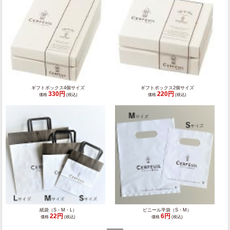
ギフトボックス4個サイズ
ギフトボックス2個サイズ
330円
220円
価格
(税込)
価格
(税込)
紙袋（S・M・L）
ビニール平袋（S・M）
22円
6円
価格
(税込)
価格
(税込)