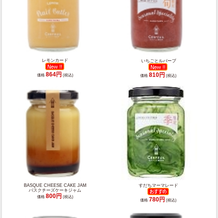
レモンカード
いちごとルバーブ
864円
810円
価格
(税込)
価格
(税込)
BASQUE CHEESE CAKE JAM
すだちマーマレード
バスクチーズケーキジャム
800円
価格
(税込)
780円
価格
(税込)