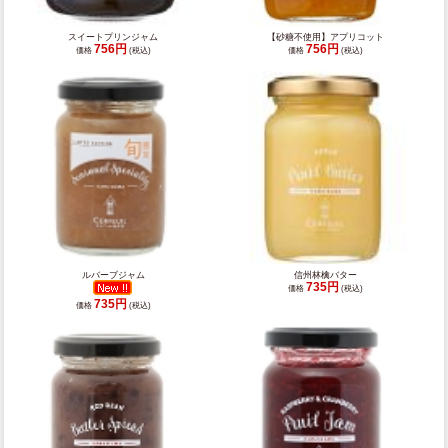
スイートプリンジャム
【砂糖不使用】アプリコット
756円
756円
価格
(税込)
価格
(税込)
ルバーブジャム
信州林檎バター
735円
価格
(税込)
735円
価格
(税込)