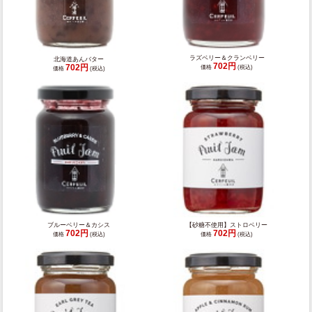
ラズベリー＆クランベリー
北海道あんバター
702円
702円
価格
(税込)
価格
(税込)
ブルーベリー＆カシス
【砂糖不使用】ストロベリー
702円
702円
価格
(税込)
価格
(税込)