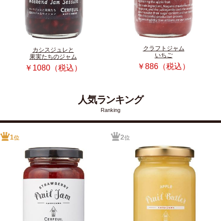
クラフトジャム
カシスジュレと
いちご
果実たちのジャム
￥886（税込）
￥1080（税込）
人気ランキング
Ranking
1
2
位
位