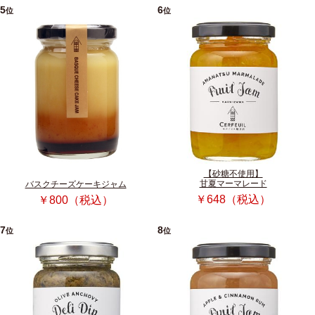
5
6
位
位
【砂糖不使用】
甘夏マーマレード
バスクチーズケーキジャム
￥648（税込）
￥800（税込）
7
8
位
位