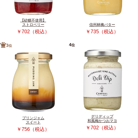
【砂糖不使用】
ストロベリー
信州林檎バター
￥702（税込）
￥735（税込）
4
位
3
位
デリディップ
プリンジャム
和風梅かつおマヨ
スイート
￥702（税込）
￥756（税込）