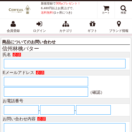
300
新規登録で
プレゼント！
pt
6,480円以上お買上げで、
送料無料!
(1ヶ所につき)
カート
検索
会員登録
ログイン
カテゴリ
ギフト
ブランド情報
商品についてのお問い合わせ
信州林檎バター
氏名
必須
Eメールアドレス
必須
（確認）
お電話番号
-
-
お問い合わせ内容
必須