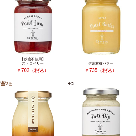
【砂糖不使用】
ストロベリー
信州林檎バター
￥702（税込）
￥735（税込）
4
位
3
位