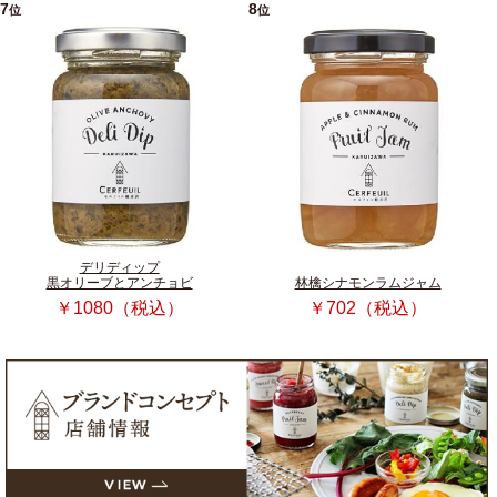
7
8
位
位
デリディップ
黒オリーブとアンチョビ
林檎シナモンラムジャム
￥1080（税込）
￥702（税込）