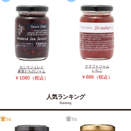
クラフトジャム
カシスジュレと
いちご
果実たちのジャム
￥886（税込）
￥1080（税込）
人気ランキング
Ranking
1
2
位
位