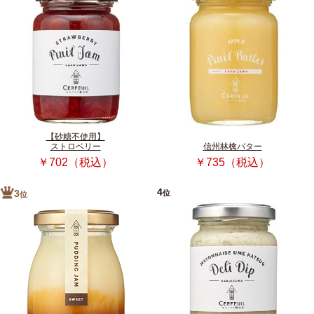
【砂糖不使用】
ストロベリー
信州林檎バター
￥702（税込）
￥735（税込）
4
位
3
位