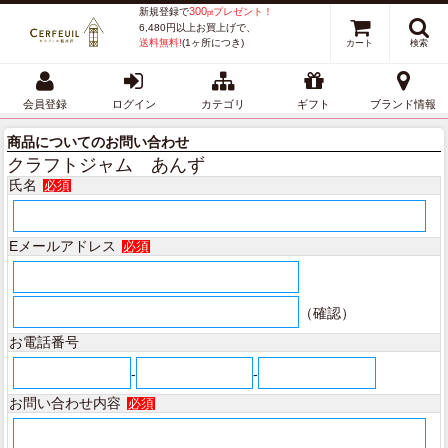
300
新規登録で
プレゼント！
pt
6,480円以上お買上げで、
送料無料!
(1ヶ所につき)
カート
検索
会員登録
ログイン
カテゴリ
ギフト
ブランド情報
商品についてのお問い合わせ
クラフトジャム あんず
氏名
必須
Eメールアドレス
必須
（確認）
お電話番号
-
-
お問い合わせ内容
必須