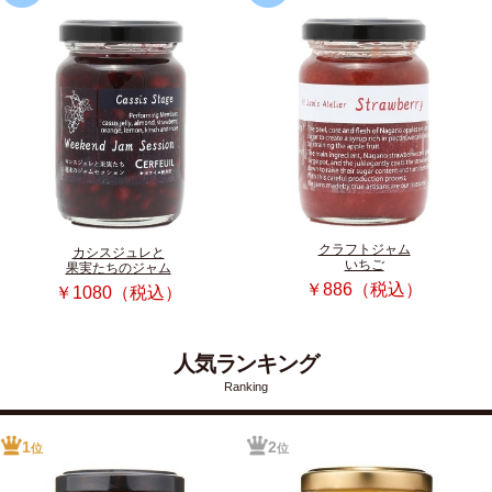
クラフトジャム
カシスジュレと
いちご
果実たちのジャム
￥886（税込）
￥1080（税込）
人気ランキング
Ranking
1
2
位
位