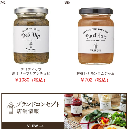
7
8
位
位
デリディップ
黒オリーブとアンチョビ
林檎シナモンラムジャム
￥1080（税込）
￥702（税込）