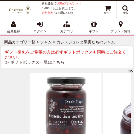
300
新規登録で
プレゼント！
pt
6,480円以上お買上げで、
送料無料!
(1ヶ所につき)
カート
検索
会員登録
ログイン
カテゴリ
ギフト
ブランド情報
商品カテゴリ一覧
>
ジャム
> カシスジュレと果実たちのジャム
ギフト梱包をご希望の方は必ずギフトボックスも同時にご注文く
ださい。
≫ ギフトボックス一覧はこちら