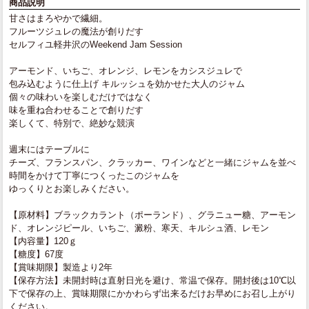
商品説明
甘さはまろやかで繊細。
フルーツジュレの魔法が創りだす
セルフィユ軽井沢のWeekend Jam Session
アーモンド、いちご、オレンジ、レモンをカシスジュレで
包み込むように仕上げ キルッシュを効かせた大人のジャム
個々の味わいを楽しむだけではなく
味を重ね合わせることで創りだす
楽しくて、特別で、絶妙な競演
週末にはテーブルに
チーズ、フランスパン、クラッカー、ワインなどと一緒にジャムを並べ
時間をかけて丁寧につくったこのジャムを
ゆっくりとお楽しみください。
【原材料】ブラックカラント（ポーランド）、グラニュー糖、アーモン
ド、オレンジピール、いちご、澱粉、寒天、キルシュ酒、レモン
【内容量】120ｇ
【糖度】67度
【賞味期限】製造より2年
【保存方法】未開封時は直射日光を避け、常温で保存。開封後は10℃以
下で保存の上、賞味期限にかかわらず出来るだけお早めにお召し上がり
ください。