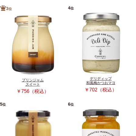
4
位
3
位
デリディップ
プリンジャム
和風梅かつおマヨ
スイート
￥702（税込）
￥756（税込）
5
6
位
位