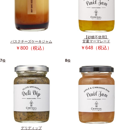
【砂糖不使用】
甘夏マーマレード
バスクチーズケーキジャム
￥648（税込）
￥800（税込）
7
8
位
位
デリディップ